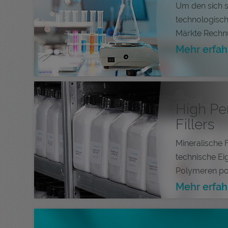
Um den sich 
technologisc
Märkte Rechnu
Mehr erfah
High Pe
Fillers
Mineralische F
technische Ei
Polymeren posi
Mehr erfah