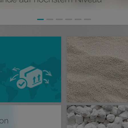
.
ion