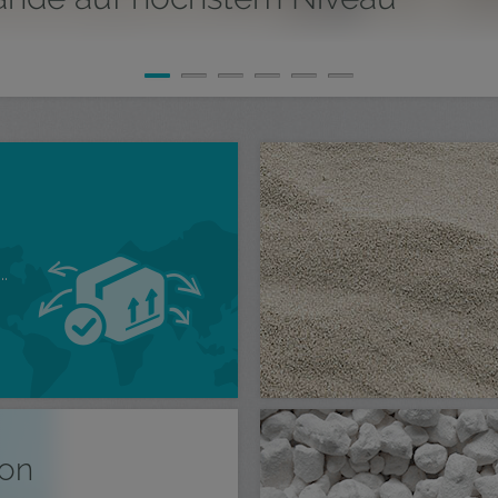
.
ion