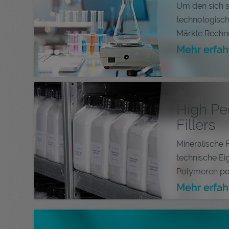
Um den sich 
technologisc
Märkte Rechnu
Mehr erfah
High Pe
Fillers
Mineralische F
technische Ei
Polymeren posi
Mehr erfah